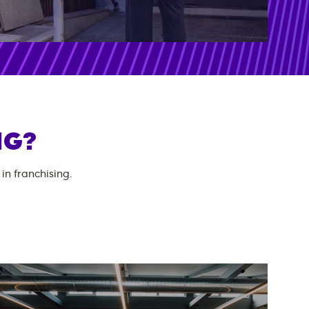
NG?
in franchising.