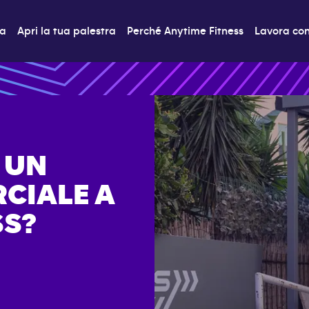
ra
Apri la tua palestra
Perché Anytime Fitness
Lavora con
 UN
CIALE A
SS?