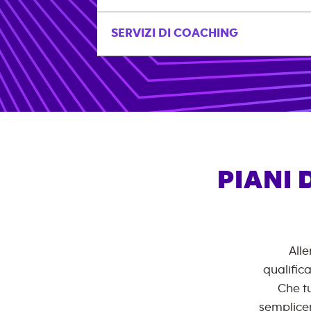
SERVIZI DI COACHING
PIANI
Alle
qualific
Che tu
semplicem