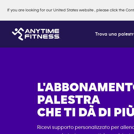
Skip navigation
If you are looking for our
United States
website
, please click the Con
Trova una palest
L'ABBONAMENT
PALESTRA
CHE TI DÀ DI PIÙ
Ricevi supporto personalizzato per allen