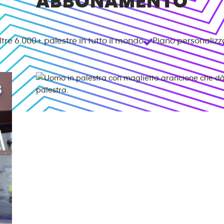
ABBONAMENTO
ltre
6.000+
palestre in tutto il mondo
Piano personalizz