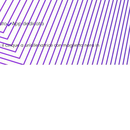
ato
App dedicata