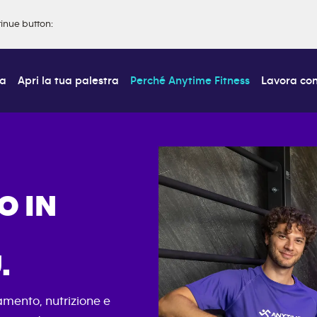
tinue button
:
ra
Apri la tua palestra
Perché Anytime Fitness
Lavora con
O IN
.
amento, nutrizione e