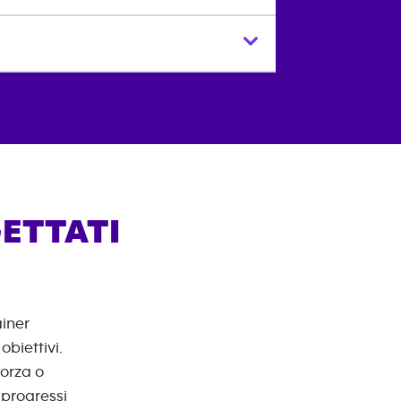
ETTATI
ainer
biettivi.
forza o
 progressi