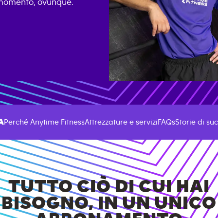
i momento, ovunque.
A
Perché Anytime Fitness
Attrezzature e servizi
FAQs
Storie di su
TUTTO CIÒ DI CUI HAI
BISOGNO, IN UN UNICO