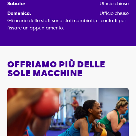
Sabato:
Ufficio chiuso
Domenica:
Ufficio chiuso
Gli orario dello staff sono stati cambiati, ci contatti per
fissare un appuntamento.
OFFRIAMO PIÙ DELLE
SOLE MACCHINE