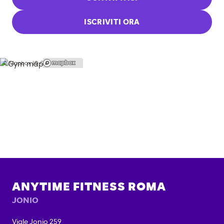
ISCRIVITI ORA
© Mapbox |
© OpenStreetMap
ANYTIME FITNESS
ROMA
JONIO
Viale Jonio 259