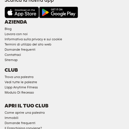
Scarica la nostra app
COACHING
STRUTTURE
E
AZIENDA
SERVIZI
Blog
Ammessi
Lavora con noi
i
Informativa sulla privacy e sui cookie
minori
Termini di utilizzo del sito web
Domande frequenti
di
Contattaci
18
Sitemap
anni
CLUB
Abbonamenti
Trova una palestra
aziendali
Vedi tutte le palestre
Accesso
L'app Anytime Fitness
Modulo Di Recesso
maschile
conforme
APRI IL TUO CLUB
Accesso
Come aprire una palestra
femminile
Immobili
conforme
Domande frequenti
Cardio
Il Franchising conviene?