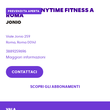
PALESTRA ANYTIME FITNESS A
PREVENDITA APERTA
ROMA
JONIO
Viale Jonio 259
Roma
,
Roma
00141
3889259696
Maggiori informazioni
CONTATTACI
SCOPRI GLI ABBONAMENTI
VAI A