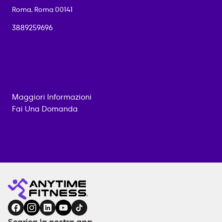
Roma
,
Roma
00141
3889259696
Maggiori Informazioni
Fai Una Domanda
Palestra
CONTATTACI
ATTREZZATURE
Anytime
PER
Fitness
L'ALLENAMENTO
a
SERVIZI
DI