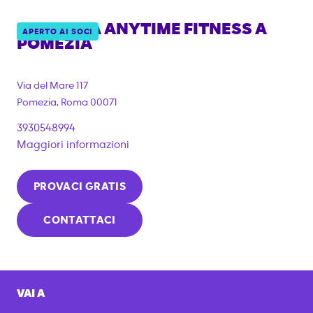
PALESTRA ANYTIME FITNESS A
APERTO AI SOCI
POMEZIA
Via del Mare 117
Pomezia
,
Roma
00071
3930548994
Maggiori informazioni
PROVACI GRATIS
CONTATTACI
VAI A