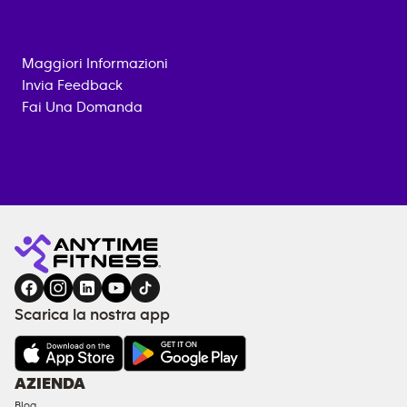
Maggiori Informazioni
Invia Feedback
Fai Una Domanda
Palestra
CONTATTACI
ATTREZZATURE
Anytime
PER
Fitness
L'ALLENAMENTO
a
SERVIZI
DI
Scarica la nostra app
COACHING
STRUTTURE
E
AZIENDA
SERVIZI
Blog