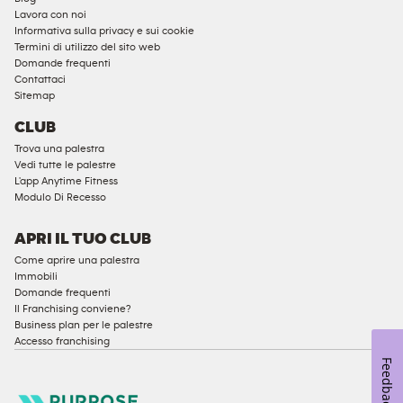
Ammessi
Lavora con noi
i
Informativa sulla privacy e sui cookie
minori
Termini di utilizzo del sito web
Domande frequenti
di
Contattaci
18
Sitemap
anni
CLUB
Abbonamenti
Trova una palestra
aziendali
Vedi tutte le palestre
Accesso
L'app Anytime Fitness
Modulo Di Recesso
maschile
conforme
APRI IL TUO CLUB
Accesso
Come aprire una palestra
femminile
Immobili
conforme
Domande frequenti
Cardio
Il Franchising conviene?
Business plan per le palestre
Equipment
Accesso franchising
Strength
Feedback
Equipment