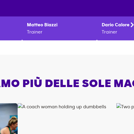
Matteo
Biazzi
Dario
Calore
Trainer
Trainer
MO PIÙ DELLE SOLE M