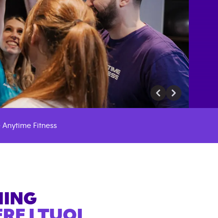
 Anytime Fitness
HING
E I TUOI