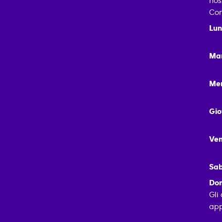
nos
Con
Lun
Mar
Mer
Gio
Ven
Sab
Dom
Gli
app