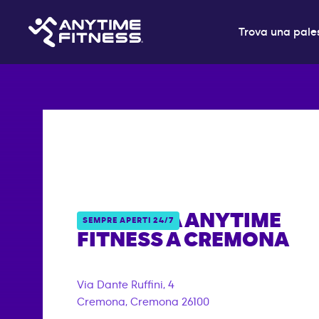
Trova una pale
PALESTRA ANYTIME
SEMPRE APERTI 24/7
FITNESS A
CREMONA
Via Dante Ruffini, 4
Cremona
,
Cremona
26100