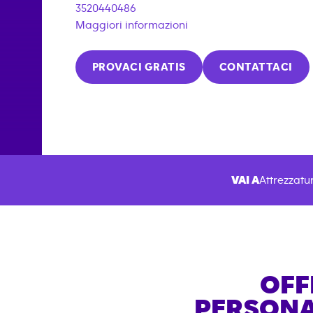
3520440486
Maggiori informazioni
PROVACI GRATIS
CONTATTACI
VAI A
Attrezzatur
OFF
PERSONA