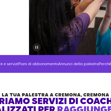
e e servizi
Piani di abbonamento
Annunci della palestra
Perché
LA TUA PALESTRA A
CREMONA
,
CREMONA
RIAMO SERVIZI DI COAC
LIZZATI PER
RAGGIUNGER