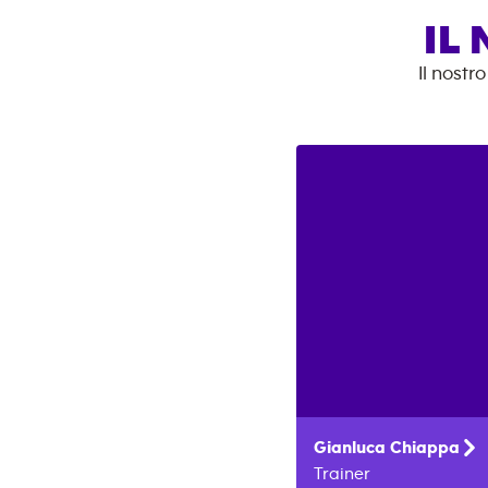
IL
Il nostr
Gianluca
Chiappa
Trainer