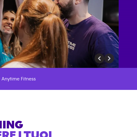
 Anytime Fitness
HING
E I TUOI