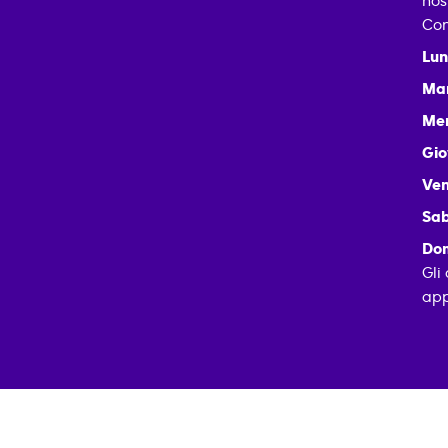
nos
Con
Lun
Mar
Mer
Gio
Ven
Sab
Dom
Gli
app