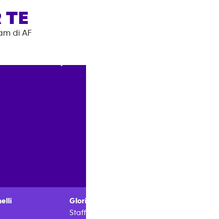
 TE
eam di AF
elli
Gloria
Bertuletti
France
Staff
Manag