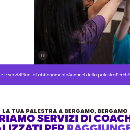
e e servizi
Piani di abbonamento
Annunci della palestra
Perché
LA TUA PALESTRA A
BERGAMO
,
BERGAMO
RIAMO SERVIZI DI COAC
LIZZATI PER
RAGGIUNGER